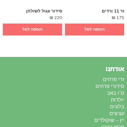
זר 11 ורדים
סידור עגול לשולחן
₪
220
₪
175
הוספה לסל
הוספה לסל
אודתנו
זרי פרחים
סידורי פרחים
ט”ו באב
יולדות
בלונים
עציצים
יין – שוקולדים
פרחי זיכרון