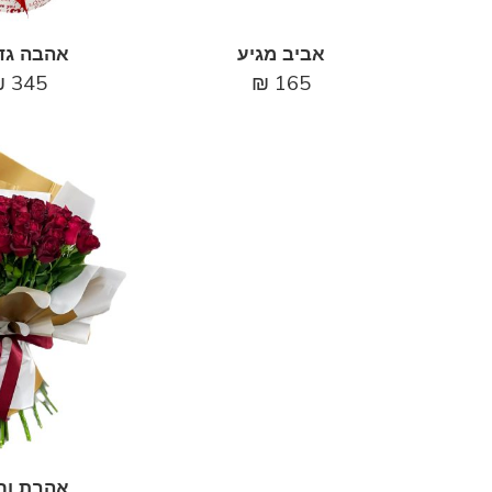
אביב מגיע
אהבה גד
₪
345
₪
165
אהבת ור