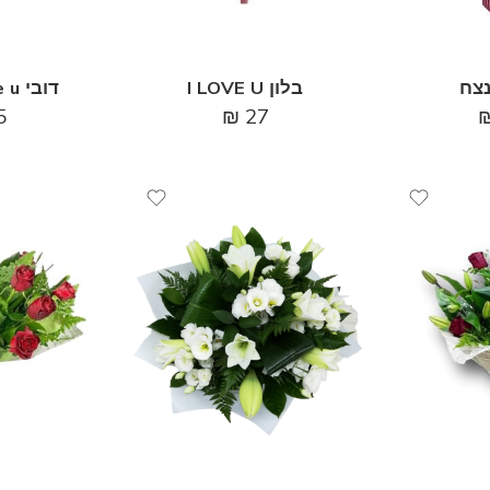
צח
בלון I LOVE U
דובי love u באדום
5
₪
27