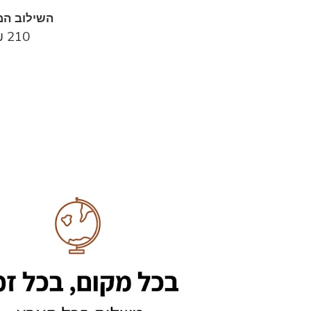
השילוב המ
₪
210