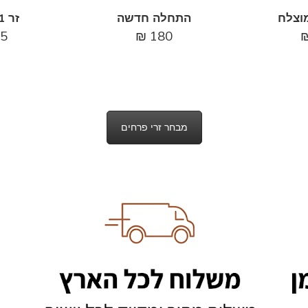
וצלח
התחלה חדשה
זר 11 ורדים
5
₪
180
מבחר זרי פרחים