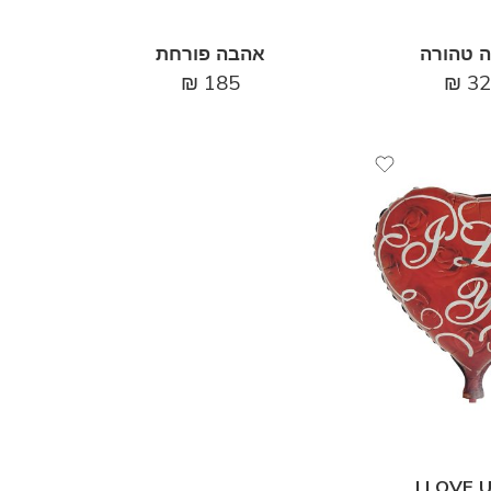
 טהורה
אהבה פורחת
₪
185
₪
32