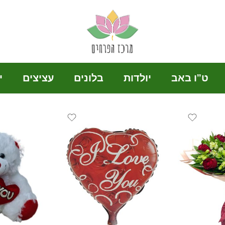
ט”ו באב
יולדות
בלונים
עציצים
י