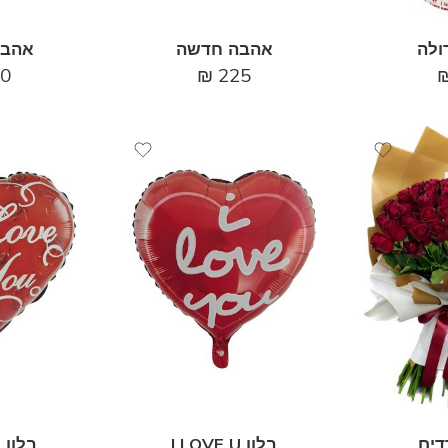
ולה
אהבה חדשה
אהבה
0
₪
225
דים
בלון I LOVE U
בלון I LOVE U