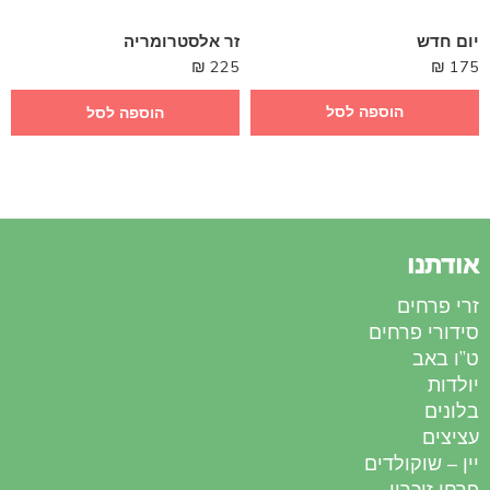
יום חדש
זר אלסטרומריה
₪
175
₪
225
הוספה לסל
הוספה לסל
אודתנו
זרי פרחים
סידורי פרחים
ט”ו באב
יולדות
בלונים
עציצים
יין – שוקולדים
פרחי זיכרון