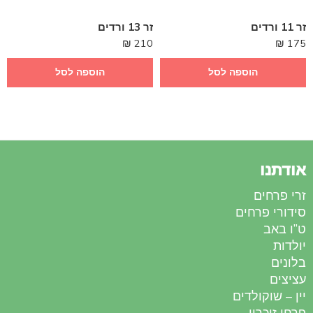
זר 11 ורדים
זר 13 ורדים
₪
210
₪
175
הוספה לסל
הוספה לסל
אודתנו
זרי פרחים
סידורי פרחים
ט”ו באב
יולדות
בלונים
עציצים
יין – שוקולדים
פרחי זיכרון