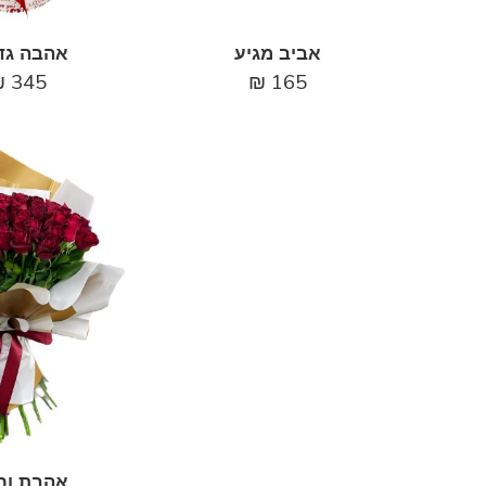
אביב מגיע
אהבה גד
₪
345
₪
165
אהבת ור