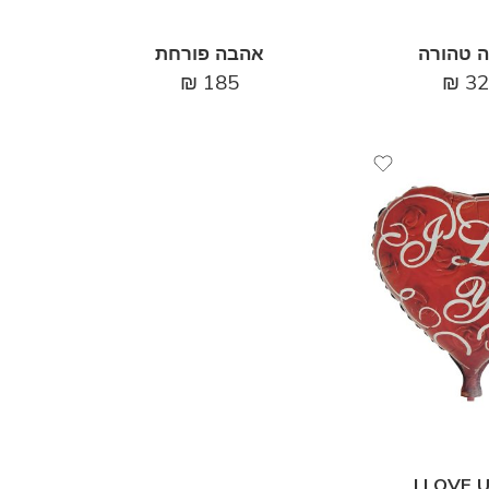
 טהורה
אהבה פורחת
₪
185
₪
32