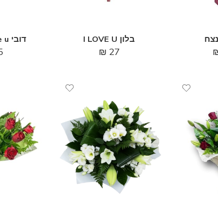
צח
בלון I LOVE U
דובי love u באדום
5
₪
27