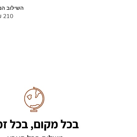
השילוב המ
₪
210