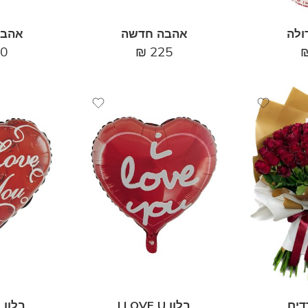
ולה
אהבה חדשה
אהבה
0
₪
225
דים
בלון I LOVE U
בלון I LOVE U