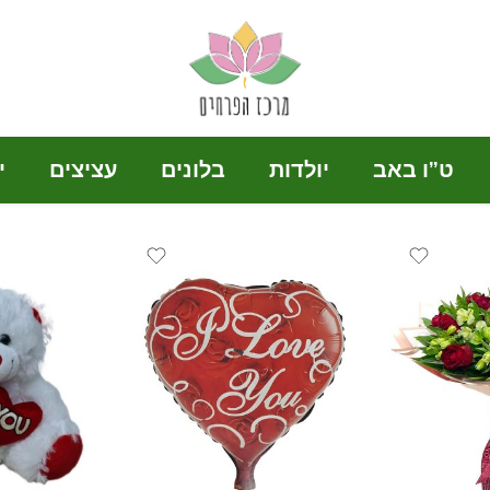
ט”ו באב
יולדות
בלונים
עציצים
י