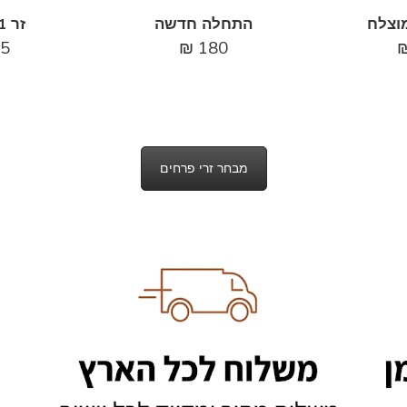
וצלח
התחלה חדשה
זר 11 ורדים
5
₪
180
מבחר זרי פרחים