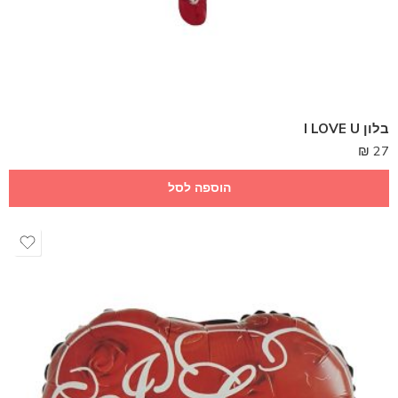
בלון I LOVE U
₪
27
הוספה לסל