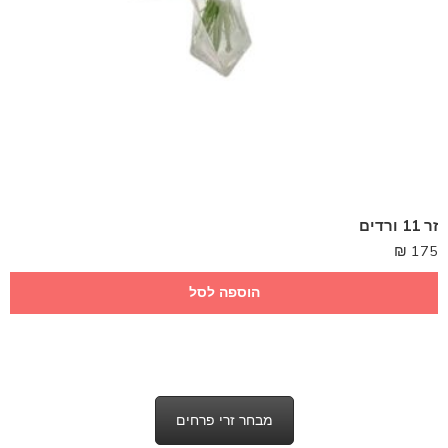
זר 11 ורדים
₪
175
הוספה לסל
מבחר זרי פרחים