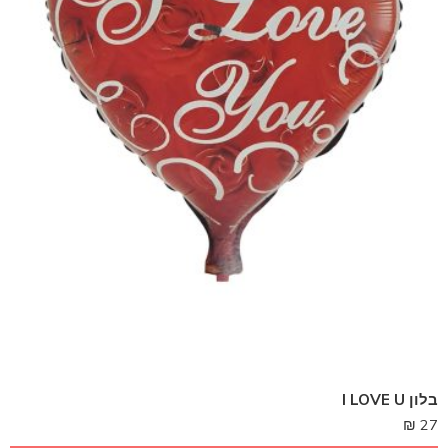
בלון I LOVE U
₪
27