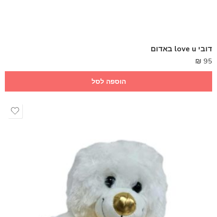
דובי love u באדום
₪
95
הוספה לסל