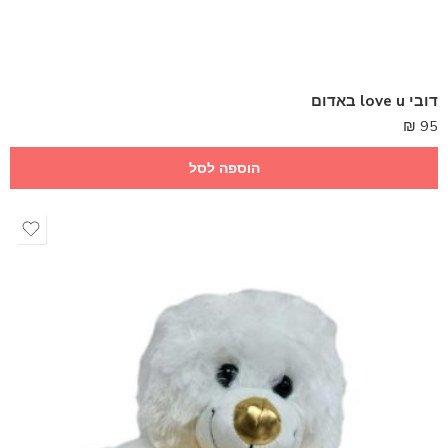
דובי love u באדום
₪
95
הוספה לסל