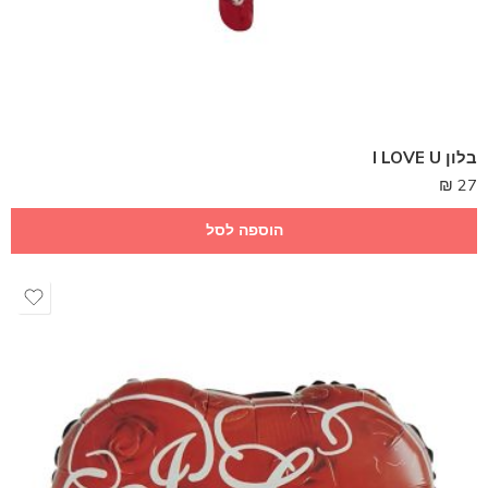
בלון I LOVE U
₪
27
הוספה לסל