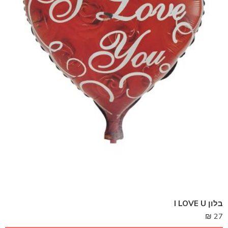
בלון I LOVE U
₪
27