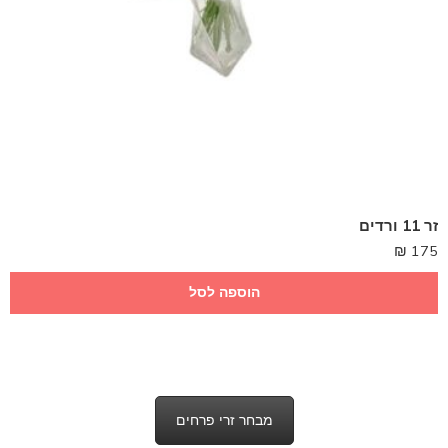
זר 11 ורדים
₪
175
הוספה לסל
מבחר זרי פרחים