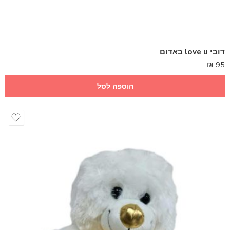
דובי love u באדום
₪
95
הוספה לסל