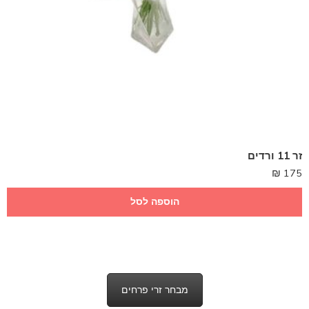
זר 11 ורדים
₪
175
הוספה לסל
מבחר זרי פרחים