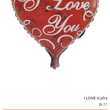
בלון I LOVE U
₪
27