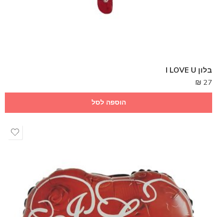
בלון I LOVE U
₪
27
הוספה לסל