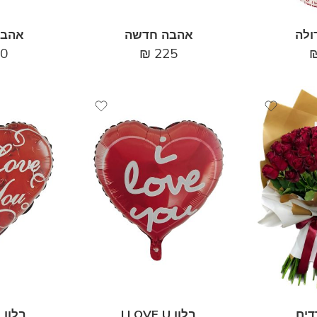
ולה
אהבה חדשה
אהבה
0
₪
225
דים
בלון I LOVE U
בלון I LOVE U