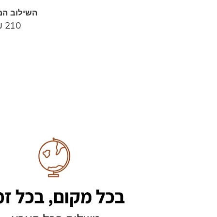
השילוב המ
₪
210