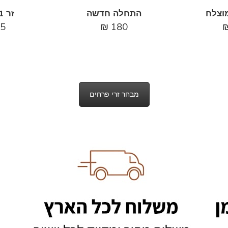
וצלח
התחלה חדשה
זר 11 ורדים
5
₪
180
מבחר זרי פרחים