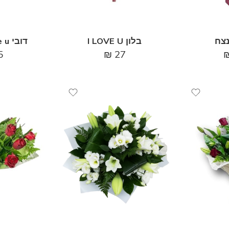
צח
בלון I LOVE U
דובי love u באדום
5
₪
27