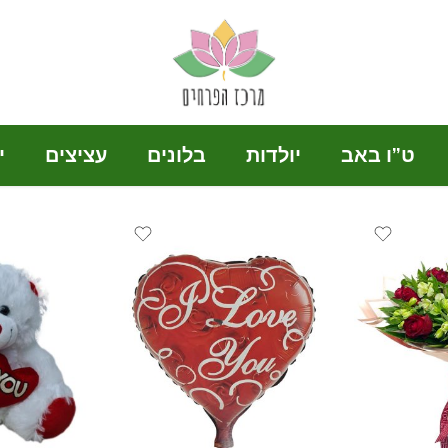
ט”ו באב
יולדות
בלונים
עציצים
י