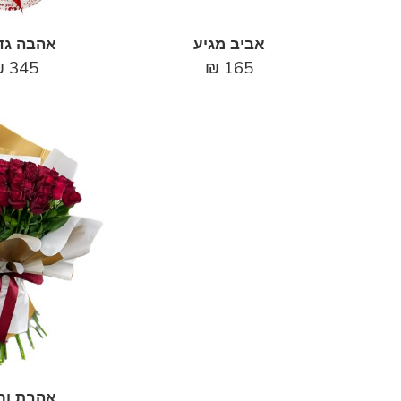
אביב מגיע
אהבה גד
₪
345
₪
165
אהבת ור