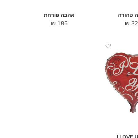
 טהורה
אהבה פורחת
₪
185
₪
32