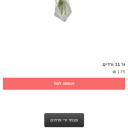
זר 11 ורדים
₪
175
הוספה לסל
מבחר זרי פרחים