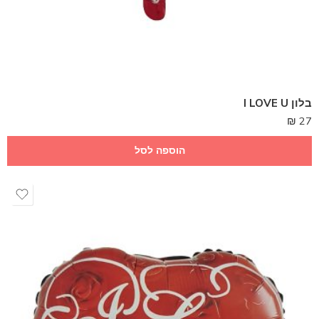
בלון I LOVE U
₪
27
הוספה לסל