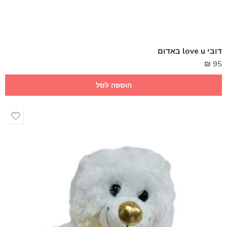
דובי love u באדום
₪
95
הוספה לסל