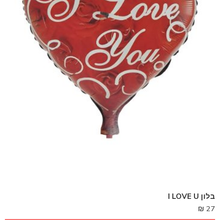
בלון I LOVE U
₪
27