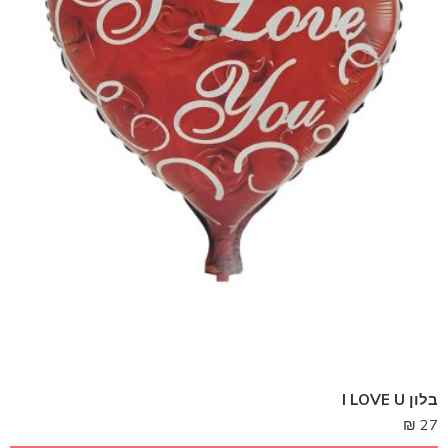
בלון I LOVE U
₪
27