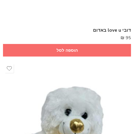
דובי love u באדום
₪
95
הוספה לסל