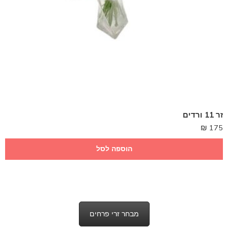
זר 11 ורדים
₪
175
הוספה לסל
מבחר זרי פרחים