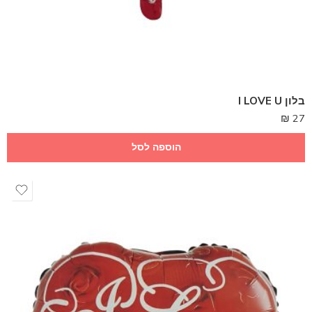
בלון I LOVE U
₪
27
הוספה לסל