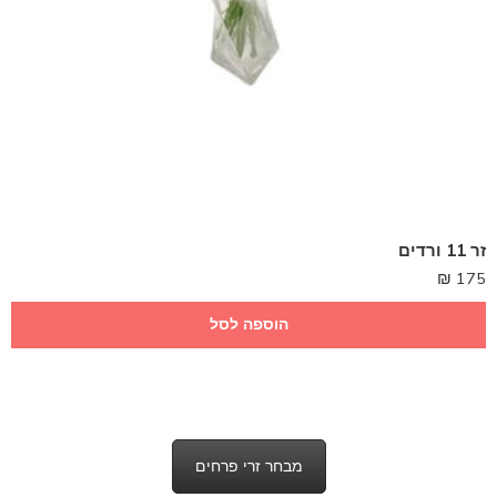
זר 11 ורדים
₪
175
הוספה לסל
מבחר זרי פרחים