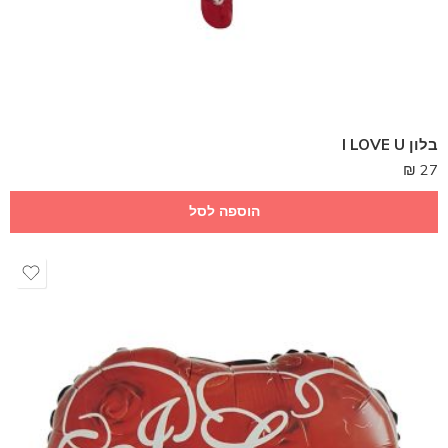
בלון I LOVE U
₪
27
הוספה לסל