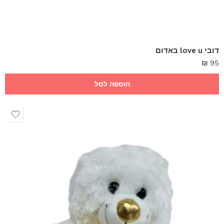
דובי love u באדום
₪
95
הוספה לסל