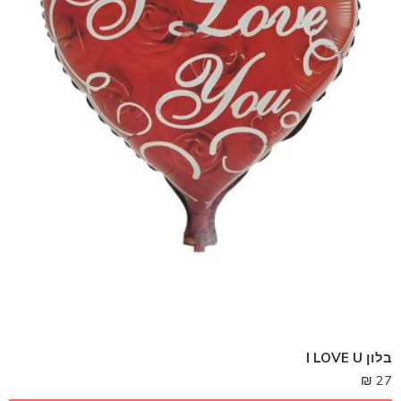
בלון I LOVE U
₪
27